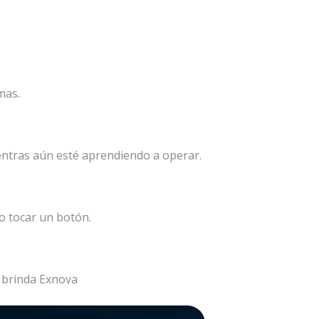
mas.
entras aún esté aprendiendo a operar.
o tocar un botón.
e brinda Exnova