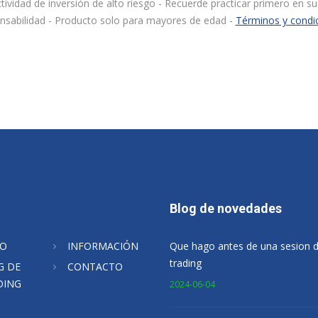
ividad de inversión de alto riesgo - Recuerde practicar primero en su 
nsabilidad - Producto solo para mayores de edad -
Términos y condi
Blog de novedades
IO
INFORMACIÓN
Que hago antes de una sesion 
trading
G DE
CONTACTO
DING
2024-06-04