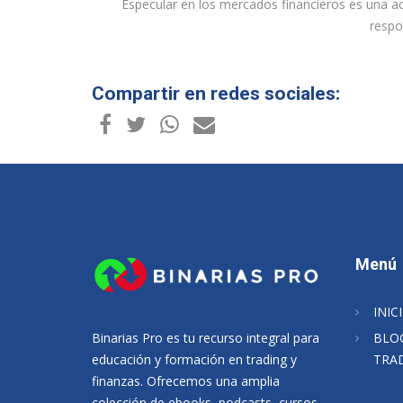
Especular en los mercados financieros es una act
respo
Compartir en redes sociales:
Menú
INIC
Binarias Pro es tu recurso integral para
BLO
educación y formación en trading y
TRA
finanzas. Ofrecemos una amplia
colección de ebooks, podcasts, cursos